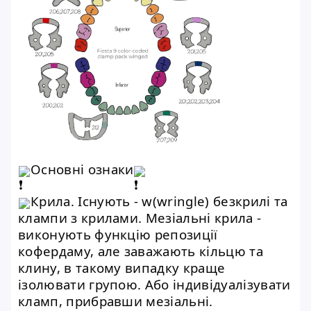
Основні ознаки
Крила. Існують - w(wringle) безкрилі та
клампи з крилами. Мезіальні крила -
виконують функцію репозиції
кофердаму, але заважають кільцю та
клину, в такому випадку краще
ізолювати групою. Або індивідуалізувати
кламп, прибравши мезіальні.