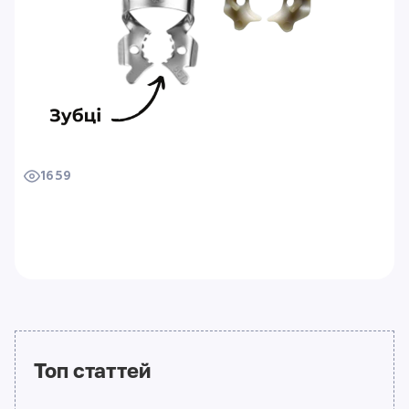
1659
Топ статтей