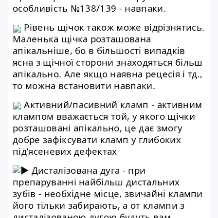
особливість №138/139 - навпаки.
Рівень щічок також може відрізнятись.
Маленька щічка розташована
апікальніше, бо в більшості випадків
ясна з щічної сторони знаходяться більш
апікально. Але якщо наявна рецесія і тд.,
то можна встановити навпаки.
Активний/пасивний кламп - активним
клампом вважається той, у якого щічки
розташовані апікально, це дає змогу
добре зафіксувати кламп у глибоких
підʼясеневих дефектах
Дисталізована дуга - при
препаруванні найбільш дистальних
зубів - необхідне місце, звичайні клампи
його тільки забирають, а от клампи з
дисталізованою дугою будуть вам