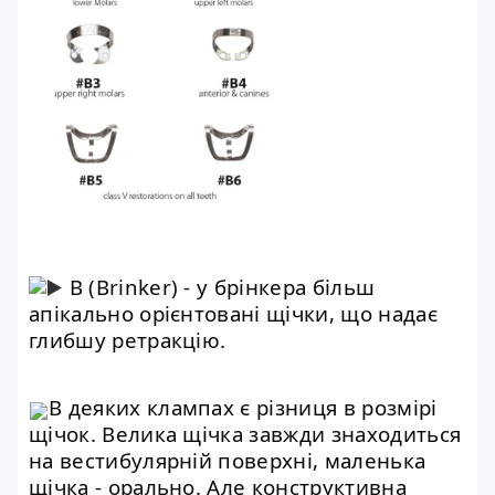
B (Brinker) - у брінкера більш
апікально орієнтовані щічки, що надає
глибшу ретракцію.
В деяких клампах є різниця в розмірі
щічок. Велика щічка завжди знаходиться
на вестибулярній поверхні, маленька
щічка - орально. Але конструктивна