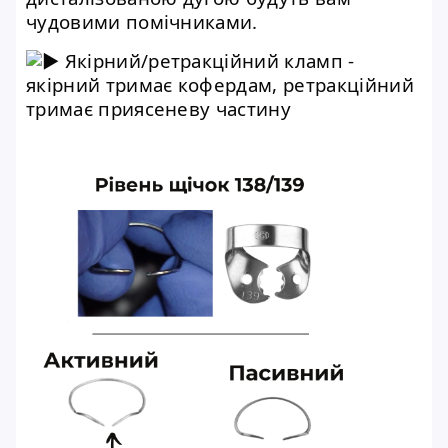
чудовими помічниками.
Якірний/ретракційний кламп -
якірний тримає кофердам, ретракційний
тримає приясеневу частину