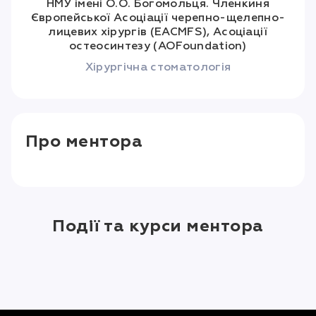
НМУ імені О.О. Богомольця. Членкиня
Європейської Асоціації черепно-щелепно-
лицевих хірургів (EACMFS), Асоціації
остеосинтезу (AOFoundation)
Хірургічна стоматологія
Про ментора
Події та курси ментора